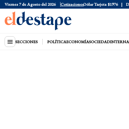
Viernes 7 de Agosto del 2026
Dólar Oficial
$1520
Cotizaciones
Dólar Tarjeta
$1976
Dóla
SECCIONES
POLÍTICA
ECONOMÍA
SOCIEDAD
INTERNA