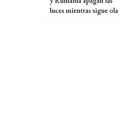
y Rumanía apagan las
luces mientras sigue ola
de calor en Europa