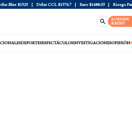
r Blue
$1525
Dólar CCL
$1576.7
Euro
$1688.03
Riesgo País
4
EL DESTAPE
RADIO
CIONALES
DEPORTES
ESPECTÁCULOS
INVESTIGACIONES
OPINIÓN