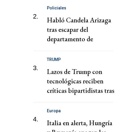
Policiales
2.
Habló Candela Arizaga
tras escapar del
departamento de
Facundo Moyano
TRUMP
3.
Lazos de Trump con
tecnológicas reciben
críticas bipartidistas tras
descontrol de agentes de
IA
Europa
4.
Italia en alerta, Hungría