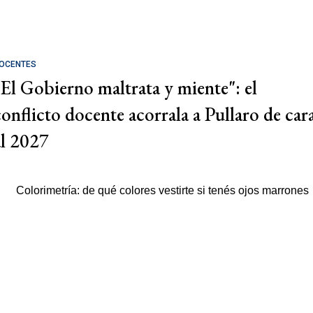
OCENTES
"El Gobierno maltrata y miente": el
conflicto docente acorrala a Pullaro de car
al 2027