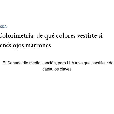
ODA
Colorimetría: de qué colores vestirte si
tenés ojos marrones