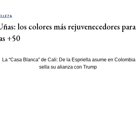
ELLEZA
Uñas: los colores más rejuvenecedores para
las +50