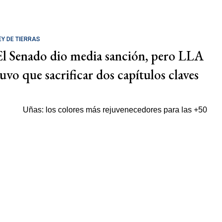
EY DE TIERRAS
El Senado dio media sanción, pero LLA
tuvo que sacrificar dos capítulos claves