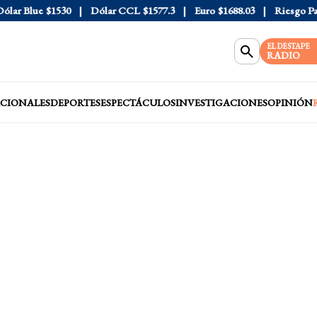
r Blue
$1530
Dólar CCL
$1577.3
Euro
$1688.03
Riesgo País
4
EL DESTAPE
RADIO
CIONALES
DEPORTES
ESPECTÁCULOS
INVESTIGACIONES
OPINIÓN