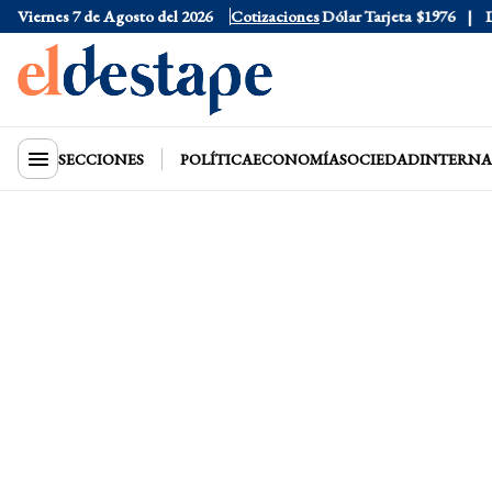
Viernes 7 de Agosto del 2026
Dólar Oficial
$1520
Cotizaciones
Dólar Tarjeta
$1976
Dóla
SECCIONES
POLÍTICA
ECONOMÍA
SOCIEDAD
INTERNA