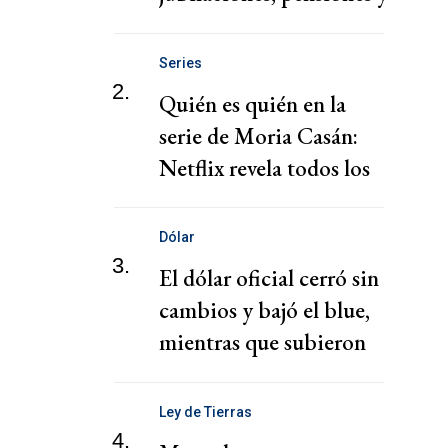
AUH hoy
Series
2.
Quién es quién en la
serie de Moria Casán:
Netflix revela todos los
personajes
Dólar
3.
El dólar oficial cerró sin
cambios y bajó el blue,
mientras que subieron
los financieros
Ley de Tierras
4.