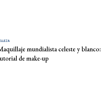
ELLEZA
Maquillaje mundialista celeste y blanco:
tutorial de make-up