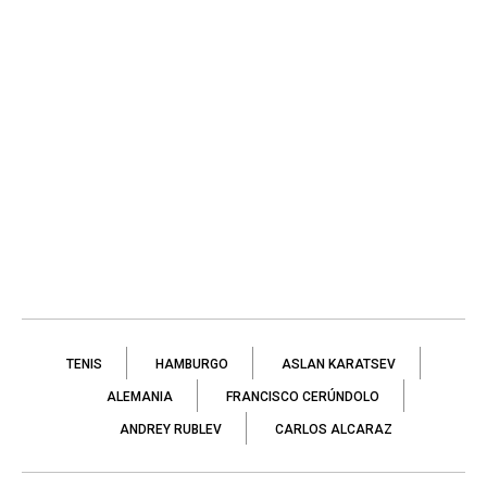
TENIS
HAMBURGO
ASLAN KARATSEV
ALEMANIA
FRANCISCO CERÚNDOLO
ANDREY RUBLEV
CARLOS ALCARAZ