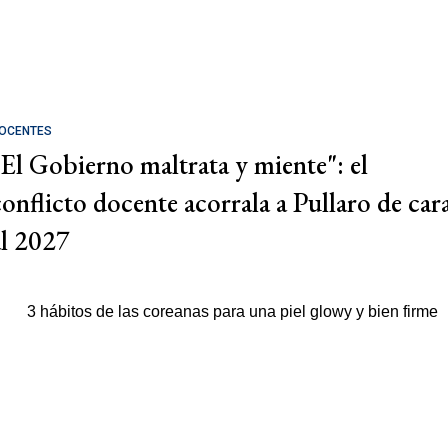
OCENTES
"El Gobierno maltrata y miente": el
conflicto docente acorrala a Pullaro de car
al 2027