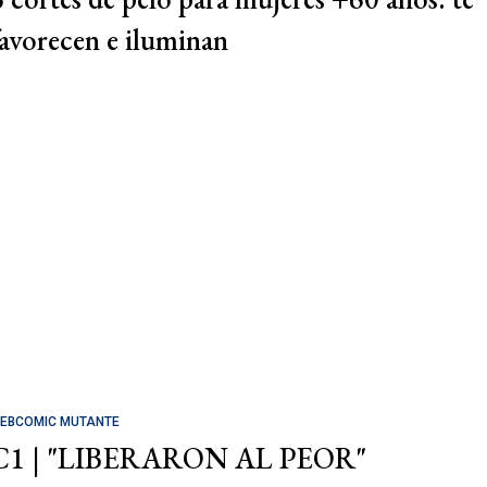
favorecen e iluminan
EBCOMIC MUTANTE
C1 | "LIBERARON AL PEOR"