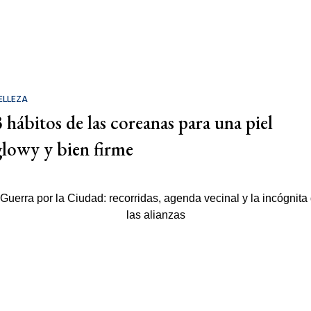
ELLEZA
3 hábitos de las coreanas para una piel
glowy y bien firme