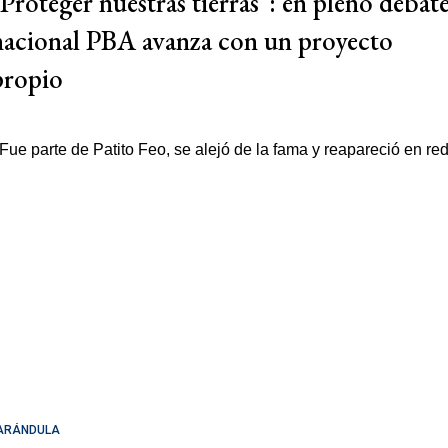
"Proteger nuestras tierras": en pleno debat
nacional PBA avanza con un proyecto
propio
ARÁNDULA