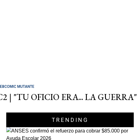
EBCOMIC MUTANTE
C2 | "TU OFICIO ERA... LA GUERRA"
TRENDING