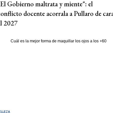
"El Gobierno maltrata y miente": el
conflicto docente acorrala a Pullaro de car
al 2027
ELLEZA