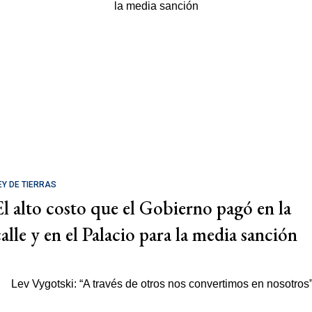
EY DE TIERRAS
El alto costo que el Gobierno pagó en la
calle y en el Palacio para la media sanción