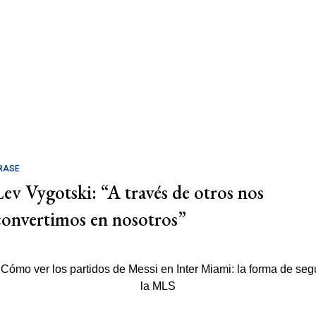
RASE
Lev Vygotski: “A través de otros nos
convertimos en nosotros”