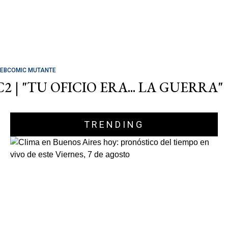
EBCOMIC MUTANTE
C2 | "TU OFICIO ERA... LA GUERRA"
TRENDING