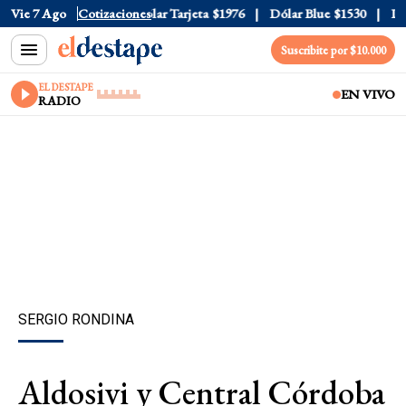
ar Oficial
Vie 7 Ago
$1520
Cotizaciones
Dólar Tarjeta
$1976
Dólar Blue
$1530
Dóla
Suscribite por $10.000
EL DESTAPE
EN VIVO
RADIO
SERGIO RONDINA
Aldosivi y Central Córdoba