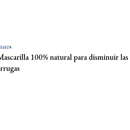
ELLEZA
Mascarilla 100% natural para disminuir las
arrugas