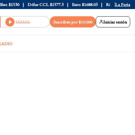
e
$1530
Dólar CCL
$1577.3
Euro
$1688.03
Riesgo País
La Feria
408
Suscribite por $10.000
Iniciar sesión
RADIO