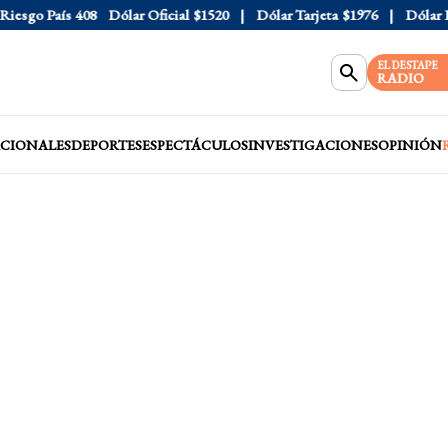
sgo País
408
Dólar Oficial
$1520
Dólar Tarjeta
$1976
Dólar Blu
EL DESTAPE
RADIO
CIONALES
DEPORTES
ESPECTÁCULOS
INVESTIGACIONES
OPINIÓN