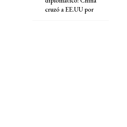
diplomático: China
cruzó a EE.UU por
presionar a una
cooperativa Argentina