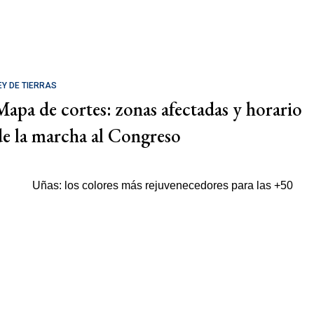
EY DE TIERRAS
Mapa de cortes: zonas afectadas y horario
de la marcha al Congreso