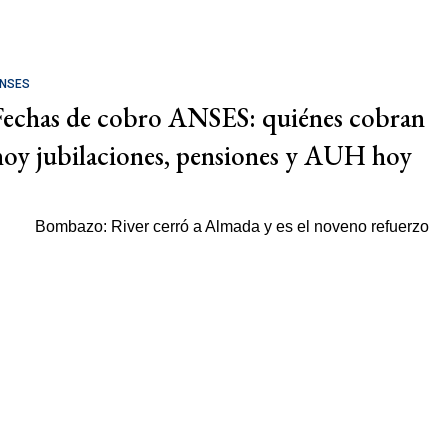
NSES
Fechas de cobro ANSES: quiénes cobran
hoy jubilaciones, pensiones y AUH hoy