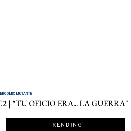
EBCOMIC MUTANTE
C2 | "TU OFICIO ERA... LA GUERRA"
TRENDING