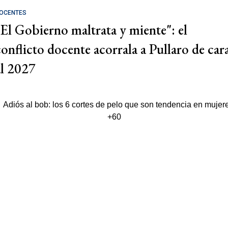
OCENTES
"El Gobierno maltrata y miente": el
conflicto docente acorrala a Pullaro de car
al 2027