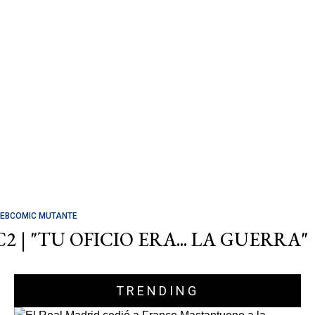
EBCOMIC MUTANTE
C2 | "TU OFICIO ERA... LA GUERRA"
TRENDING