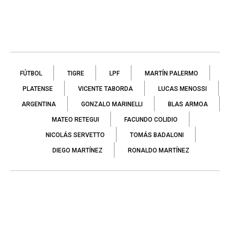
FÚTBOL
TIGRE
LPF
MARTÍN PALERMO
PLATENSE
VICENTE TABORDA
LUCAS MENOSSI
ARGENTINA
GONZALO MARINELLI
BLAS ARMOA
MATEO RETEGUI
FACUNDO COLIDIO
NICOLÁS SERVETTO
TOMÁS BADALONI
DIEGO MARTÍNEZ
RONALDO MARTÍNEZ