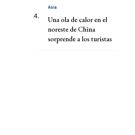
Asia
4.
Una ola de calor en el
noreste de China
sorprende a los turistas
que buscaban un tiempo
más fresco