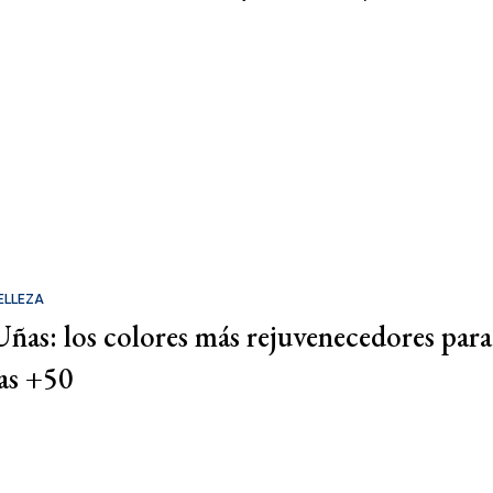
ELLEZA
Uñas: los colores más rejuvenecedores para
las +50