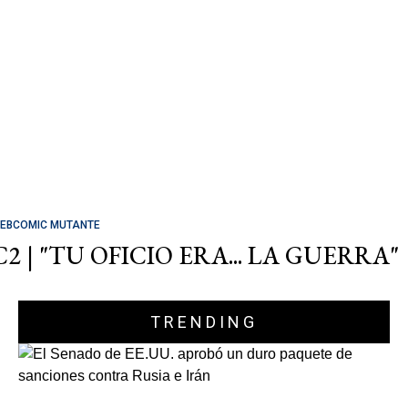
EBCOMIC MUTANTE
C2 | "TU OFICIO ERA... LA GUERRA"
TRENDING