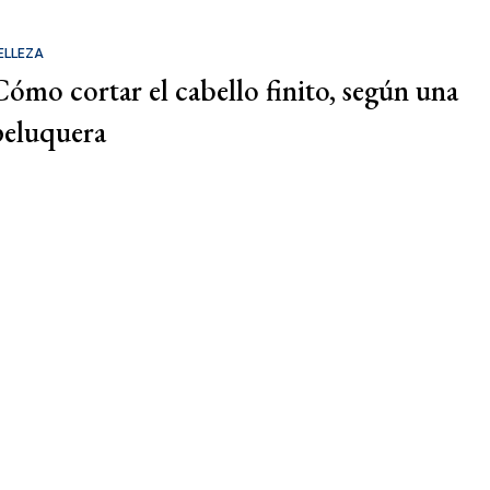
ELLEZA
Cómo cortar el cabello finito, según una
peluquera