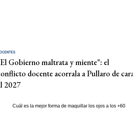
OCENTES
"El Gobierno maltrata y miente": el
conflicto docente acorrala a Pullaro de car
al 2027