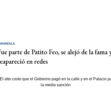
ARÁNDULA
Fue parte de Patito Feo, se alejó de la fama 
reapareció en redes