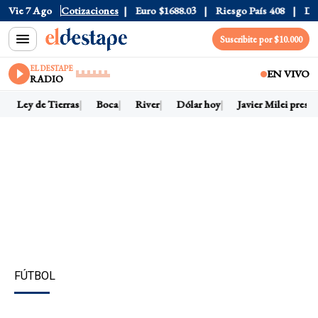
Vie 7 Ago
Dólar CCL
Cotizaciones
$1580.7
Euro
$1688.03
Riesgo País
408
Dólar
Suscribite por $10.000
EL DESTAPE
EN VIVO
RADIO
Ley de Tierras
Boca
River
Dólar hoy
Javier Milei preside
FÚTBOL