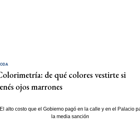
ODA
Colorimetría: de qué colores vestirte si
tenés ojos marrones