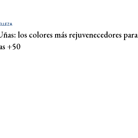
ELLEZA
Uñas: los colores más rejuvenecedores para
las +50