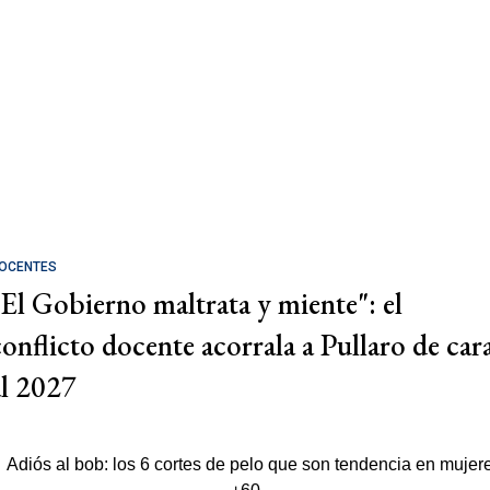
OCENTES
"El Gobierno maltrata y miente": el
conflicto docente acorrala a Pullaro de car
al 2027