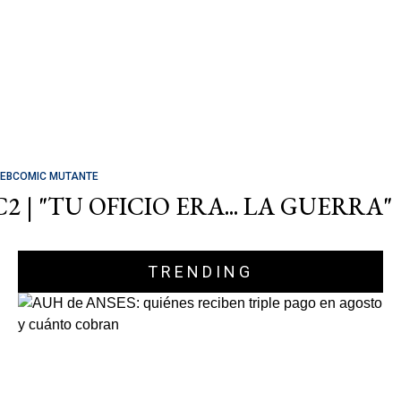
EBCOMIC MUTANTE
C2 | "TU OFICIO ERA... LA GUERRA"
TRENDING