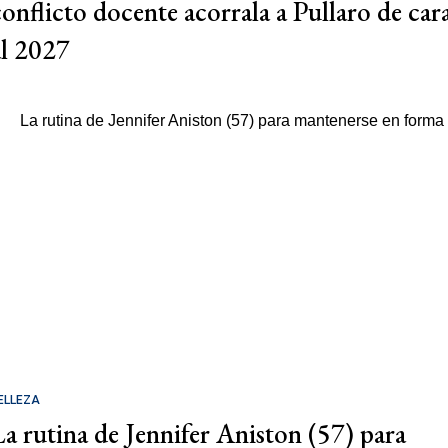
conflicto docente acorrala a Pullaro de car
al 2027
ELLEZA
La rutina de Jennifer Aniston (57) para