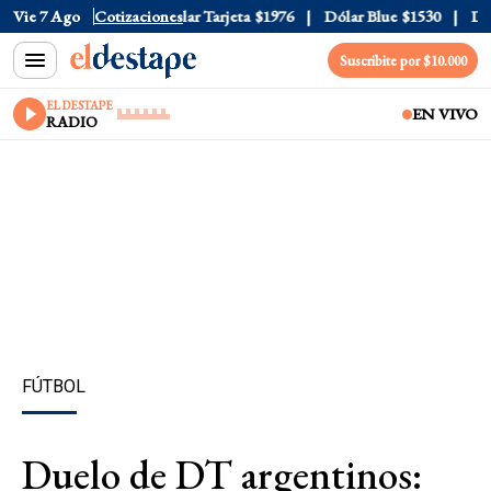
ar Oficial
Vie 7 Ago
$1520
Cotizaciones
Dólar Tarjeta
$1976
Dólar Blue
$1530
Dóla
Suscribite por $10.000
EL DESTAPE
EN VIVO
RADIO
FÚTBOL
Duelo de DT argentinos: