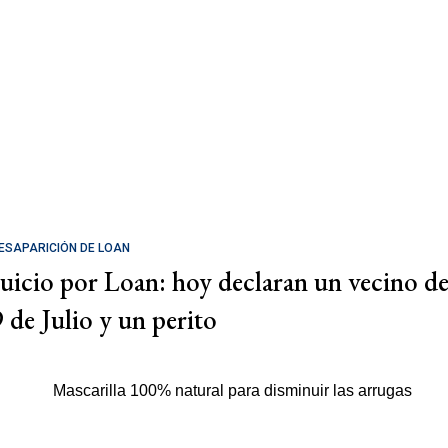
ESAPARICIÓN DE LOAN
Juicio por Loan: hoy declaran un vecino d
9 de Julio y un perito