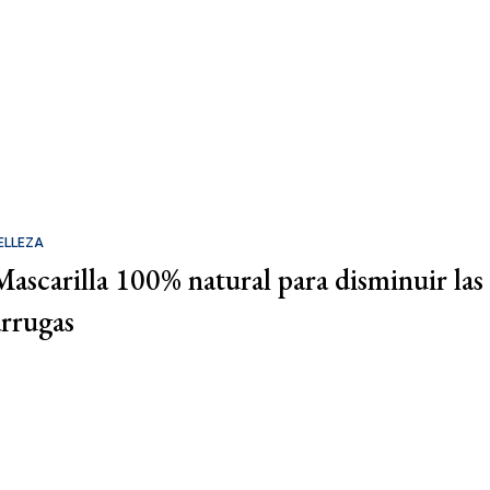
ELLEZA
Mascarilla 100% natural para disminuir las
arrugas