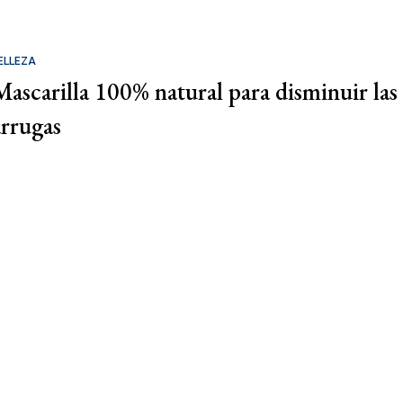
ELLEZA
Mascarilla 100% natural para disminuir las
arrugas