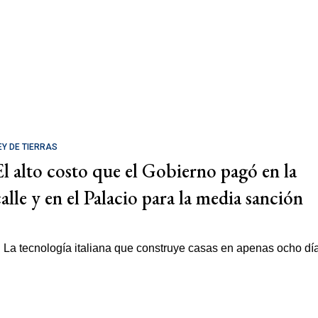
EY DE TIERRAS
El alto costo que el Gobierno pagó en la
calle y en el Palacio para la media sanción