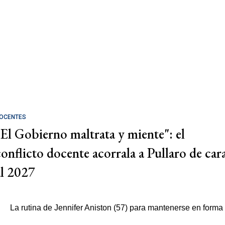
OCENTES
"El Gobierno maltrata y miente": el
conflicto docente acorrala a Pullaro de car
al 2027