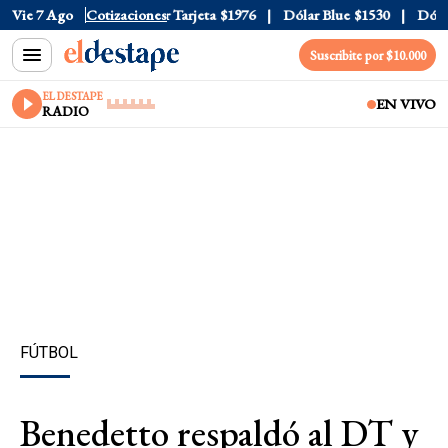
 Oficial
Vie 7 Ago
$1520
Cotizaciones
Dólar Tarjeta
$1976
Dólar Blue
$1530
Dólar 
Suscribite por $10.000
EL DESTAPE
EN VIVO
RADIO
FÚTBOL
Benedetto respaldó al DT y