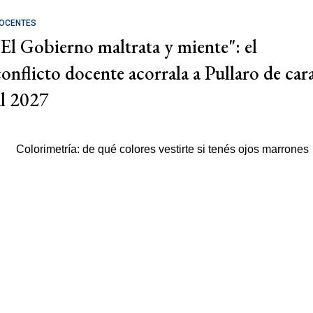
OCENTES
"El Gobierno maltrata y miente": el
conflicto docente acorrala a Pullaro de car
al 2027