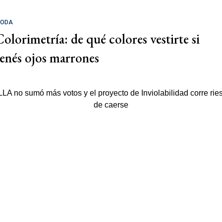
ODA
Colorimetría: de qué colores vestirte si
tenés ojos marrones