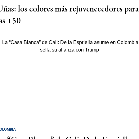
Uñas: los colores más rejuvenecedores para
las +50
OLOMBIA