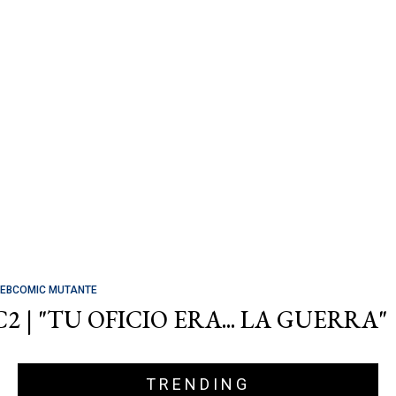
EBCOMIC MUTANTE
C2 | "TU OFICIO ERA... LA GUERRA"
TRENDING