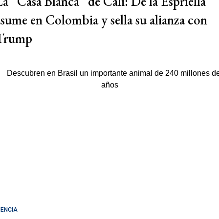
La “Casa Blanca” de Cali: De la Espriella
asume en Colombia y sella su alianza con
Trump
IENCIA