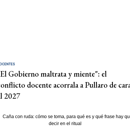
OCENTES
"El Gobierno maltrata y miente": el
conflicto docente acorrala a Pullaro de car
al 2027