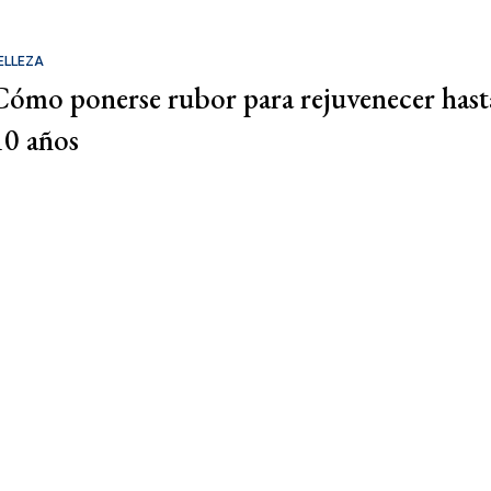
ELLEZA
Cómo ponerse rubor para rejuvenecer hast
10 años