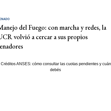
ENADO
Manejo del Fuego: con marcha y redes, la
UCR volvió a cercar a sus propios
senadores