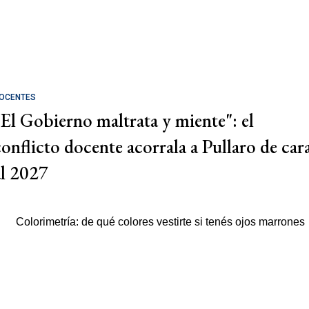
OCENTES
"El Gobierno maltrata y miente": el
conflicto docente acorrala a Pullaro de car
al 2027