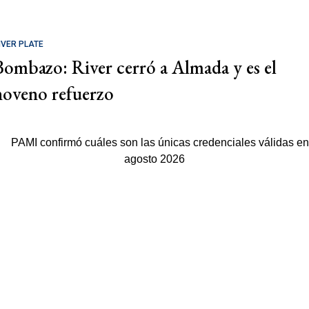
IVER PLATE
Bombazo: River cerró a Almada y es el
noveno refuerzo