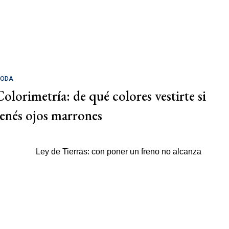
ODA
Colorimetría: de qué colores vestirte si
tenés ojos marrones