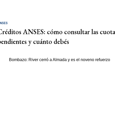
NSES
Créditos ANSES: cómo consultar las cuota
pendientes y cuánto debés