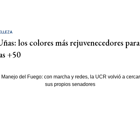
ELLEZA
Uñas: los colores más rejuvenecedores para
las +50