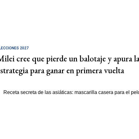
LECCIONES 2027
Milei cree que pierde un balotaje y apura l
estrategia para ganar en primera vuelta