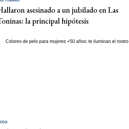
AS TONINAS
Hallaron asesinado a un jubilado en Las
Toninas: la principal hipótesis
ODA