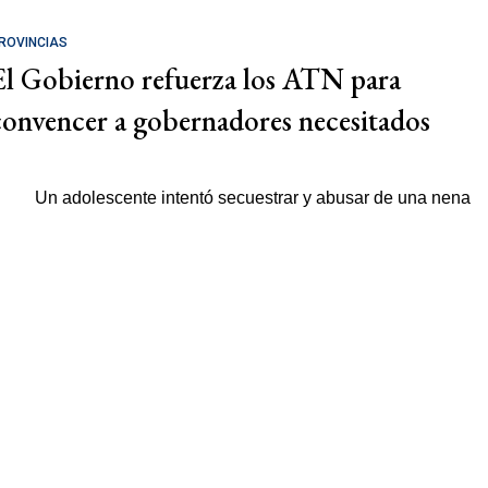
ROVINCIAS
El Gobierno refuerza los ATN para
convencer a gobernadores necesitados