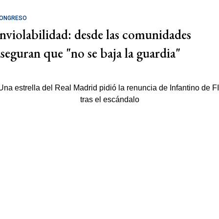
ONGRESO
Inviolabilidad: desde las comunidades
aseguran que "no se baja la guardia"