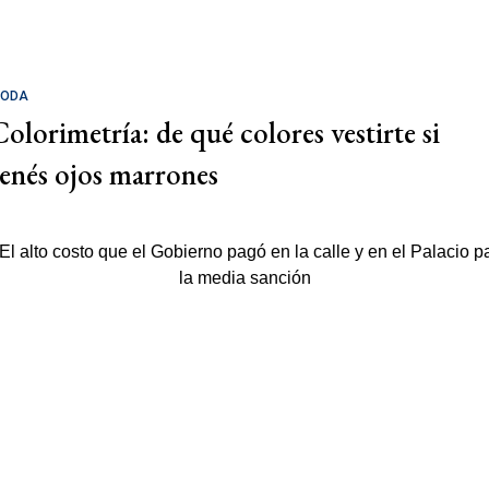
ODA
Colorimetría: de qué colores vestirte si
tenés ojos marrones