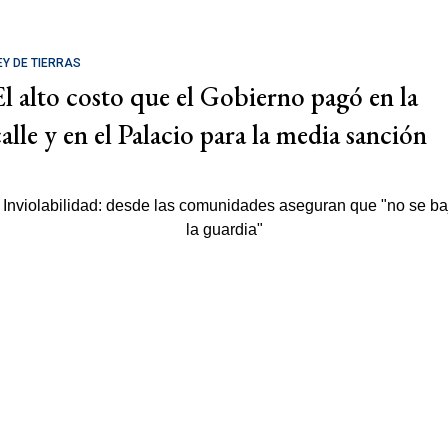
EY DE TIERRAS
El alto costo que el Gobierno pagó en la
calle y en el Palacio para la media sanción