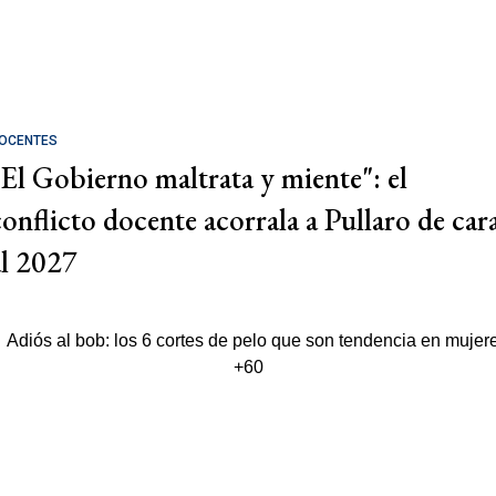
OCENTES
"El Gobierno maltrata y miente": el
conflicto docente acorrala a Pullaro de car
al 2027