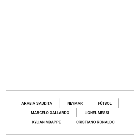
ARABIA SAUDITA
NEYMAR
FÚTBOL
MARCELO GALLARDO
LIONEL MESSI
KYLIAN MBAPPÉ
CRISTIANO RONALDO