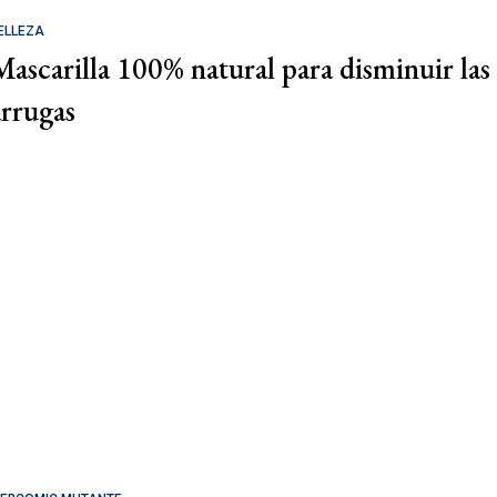
ELLEZA
Mascarilla 100% natural para disminuir las
arrugas