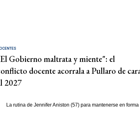
OCENTES
"El Gobierno maltrata y miente": el
conflicto docente acorrala a Pullaro de car
al 2027