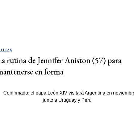
ELLEZA
La rutina de Jennifer Aniston (57) para
mantenerse en forma