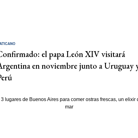
ATICANO
Confirmado: el papa León XIV visitará
Argentina en noviembre junto a Uruguay 
Perú