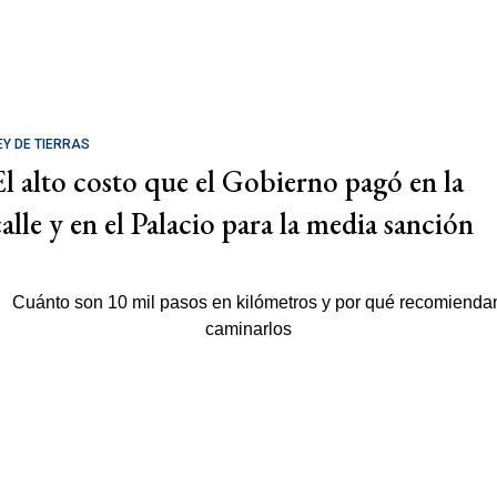
EY DE TIERRAS
El alto costo que el Gobierno pagó en la
calle y en el Palacio para la media sanción