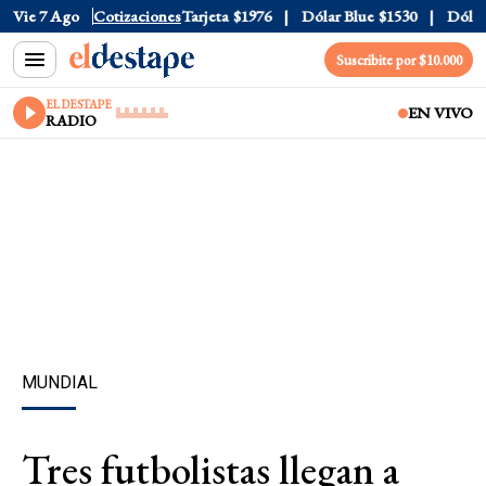
Oficial
Vie 7 Ago
$1520
Cotizaciones
Dólar Tarjeta
$1976
Dólar Blue
$1530
Dólar C
Suscribite por $10.000
EL DESTAPE
EN VIVO
RADIO
MUNDIAL
Tres futbolistas llegan a