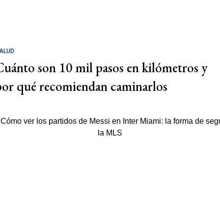
ALUD
Cuánto son 10 mil pasos en kilómetros y
por qué recomiendan caminarlos