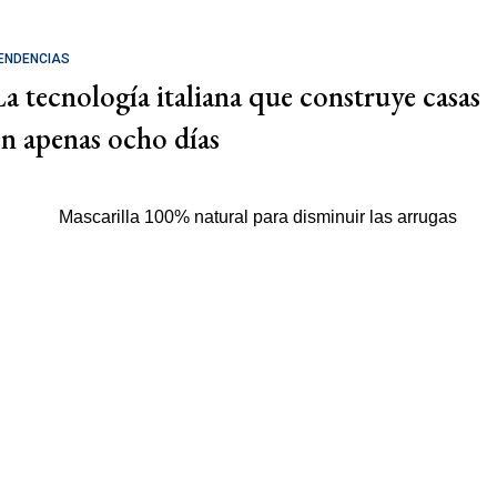
ENDENCIAS
La tecnología italiana que construye casas
en apenas ocho días