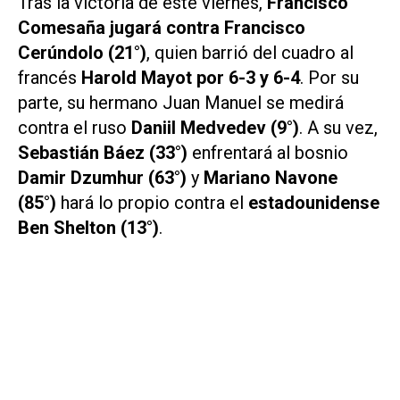
Tras la victoria de este viernes,
Francisco
Comesaña jugará contra Francisco
Cerúndolo (21°)
, quien barrió del cuadro al
francés
Harold Mayot por 6-3 y 6-4
. Por su
parte, su hermano Juan Manuel se medirá
contra el ruso
Daniil Medvedev (9°)
. A su vez,
Sebastián Báez (33°)
enfrentará al bosnio
Damir Dzumhur (63°)
y
Mariano Navone
(85°)
hará lo propio contra el
estadounidense
Ben Shelton (13°)
.