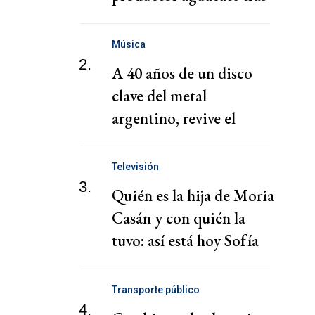
suspensión
inspecciones para
Música
exportaciones a EEUU
2.
A 40 años de un disco
clave del metal
argentino, revive el
legado de V8
Televisión
3.
Quién es la hija de Moria
Casán y con quién la
tuvo: así está hoy Sofía
Gala Castiglione
Transporte público
4.