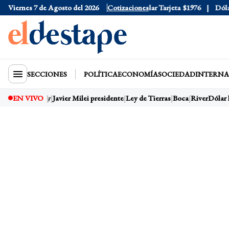
Viernes 7 de Agosto del 2026
Dólar Oficial
$1520
Cotizaciones
Dólar Tarjeta
$1976
Dólar B
SECCIONES
POLÍTICA
ECONOMÍA
SOCIEDAD
INTERNA
EN VIVO
Dólar hoy
Javier Milei presidente
Ley de Tierras
Boca
River
Dólar h