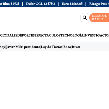
lue
$1525
Dólar CCL
$1579.2
Euro
$1688.03
Riesgo País
408
EL DESTAPE
RADIO
CIONALES
DEPORTES
ESPECTÁCULOS
TECNOLOGÍA
INVESTIGACIO
oy
Javier Milei presidente
Ley de Tierras
Boca
River