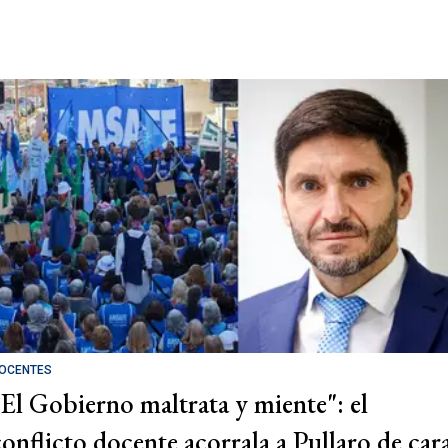
OCENTES
"El Gobierno maltrata y miente": el
conflicto docente acorrala a Pullaro de car