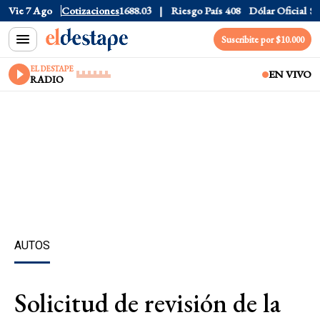
 CCL
Vie 7 Ago
$1577.3
Cotizaciones
Euro
$1688.03
Riesgo País
408
Dólar Oficial
$1520
Suscribite por $10.000
EL DESTAPE
EN VIVO
RADIO
AUTOS
Solicitud de revisión de la