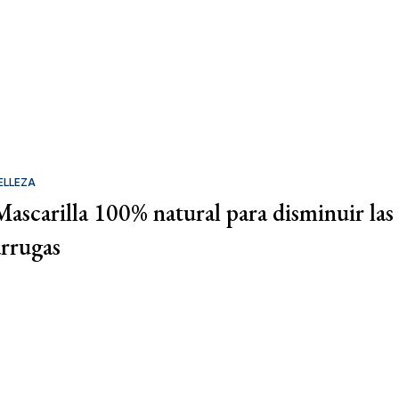
ELLEZA
Mascarilla 100% natural para disminuir las
arrugas