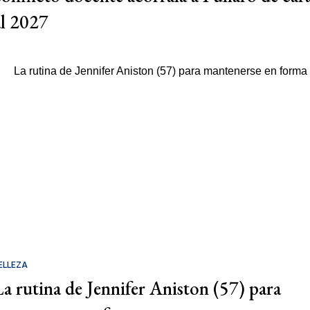
al 2027
ELLEZA
La rutina de Jennifer Aniston (57) para