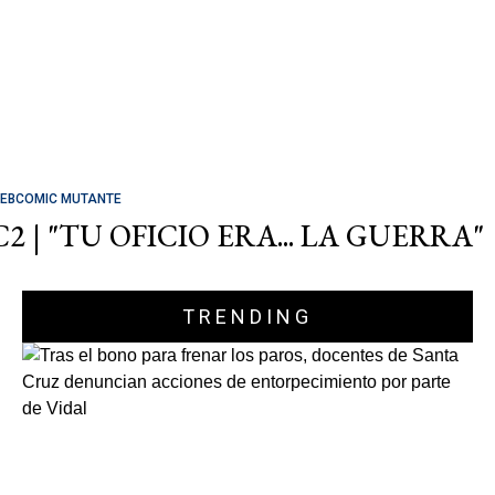
EBCOMIC MUTANTE
C2 | "TU OFICIO ERA... LA GUERRA"
TRENDING