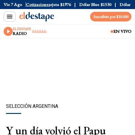
cial
Vie 7 Ago
$1520
Cotizaciones
Dólar Tarjeta
$1976
Dólar Blue
$1530
Dólar CCL
Suscribite por $10.000
EL DESTAPE
EN VIVO
RADIO
SELECCIÓN ARGENTINA
Y un día volvió el Papu