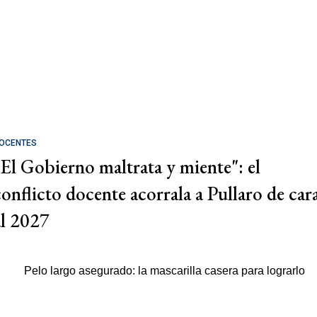
OCENTES
"El Gobierno maltrata y miente": el
conflicto docente acorrala a Pullaro de car
al 2027