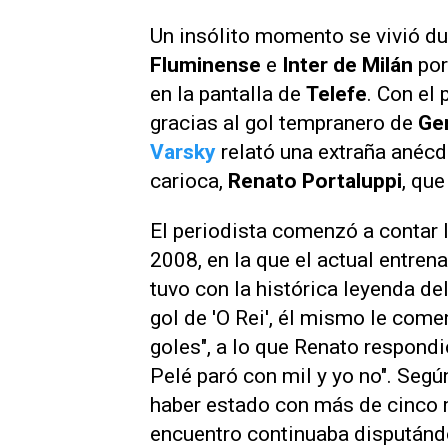
Un insólito momento se vivió dur
Fluminense
e
Inter de Milán
por
en la pantalla de
Telefe
. Con el 
gracias al gol tempranero de
Ge
Varsky
relató una extraña anécd
carioca,
Renato Portaluppi
, que
El periodista comenzó a contar l
2008, en la que el actual entren
tuvo con la histórica leyenda de
gol de 'O Rei', él mismo le come
goles", a lo que Renato respond
Pelé paró con mil y yo no". Segú
haber estado con más de cinco m
encuentro continuaba disputándo