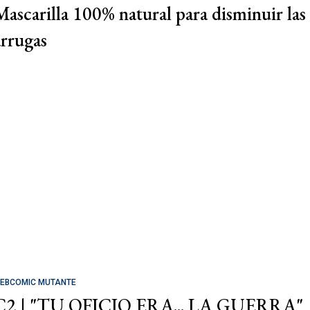
Mascarilla 100% natural para disminuir las
arrugas
EBCOMIC MUTANTE
C2 | "TU OFICIO ERA... LA GUERRA"