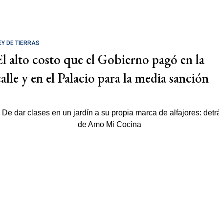
EY DE TIERRAS
El alto costo que el Gobierno pagó en la
calle y en el Palacio para la media sanción