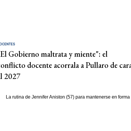
OCENTES
"El Gobierno maltrata y miente": el
conflicto docente acorrala a Pullaro de car
al 2027