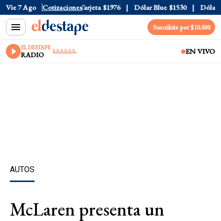
ficial
Vie 7 Ago
$1520
Cotizaciones
Dólar Tarjeta
$1976
Dólar Blue
$1530
Dólar CC
Suscribite por $10.000
EL DESTAPE
EN VIVO
RADIO
AUTOS
McLaren presenta un