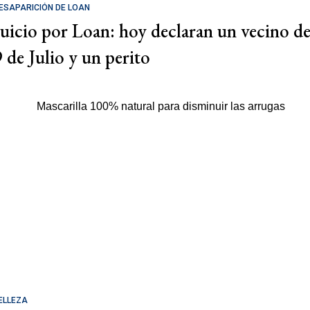
ESAPARICIÓN DE LOAN
Juicio por Loan: hoy declaran un vecino d
9 de Julio y un perito
ELLEZA