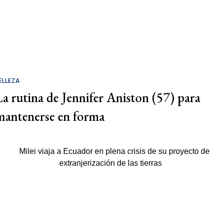
ELLEZA
La rutina de Jennifer Aniston (57) para
mantenerse en forma