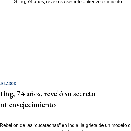
UBILADOS
Sting, 74 años, reveló su secreto
antienvejecimiento