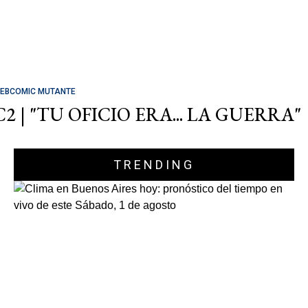
EBCOMIC MUTANTE
C2 | "TU OFICIO ERA... LA GUERRA"
TRENDING