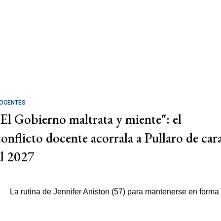
OCENTES
"El Gobierno maltrata y miente": el
conflicto docente acorrala a Pullaro de car
al 2027