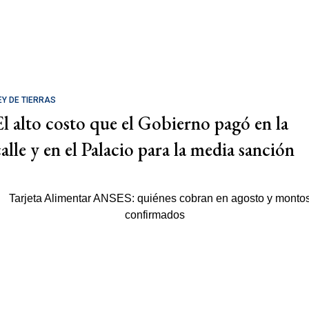
EY DE TIERRAS
El alto costo que el Gobierno pagó en la
calle y en el Palacio para la media sanción