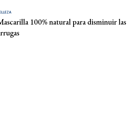
ELLEZA
Mascarilla 100% natural para disminuir las
arrugas