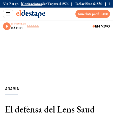
ar Oficial
Vie 7 Ago
$1520
Cotizaciones
Dólar Tarjeta
$1976
Dólar Blue
$1530
Dóla
Suscribite por $10.000
EL DESTAPE
EN VIVO
RADIO
ARABIA
El defensa del Lens Saud