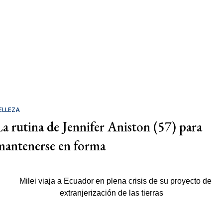
ELLEZA
La rutina de Jennifer Aniston (57) para
mantenerse en forma