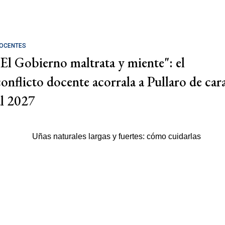
OCENTES
"El Gobierno maltrata y miente": el
conflicto docente acorrala a Pullaro de car
al 2027