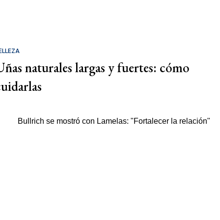
ELLEZA
Uñas naturales largas y fuertes: cómo
cuidarlas