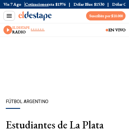
ial
Vie 7 Ago
$1520
Dólar Tarjeta
Cotizaciones
$1976
Dólar Blue
$1530
Dólar CCL
$
Suscribite por $10.000
EL DESTAPE
EN VIVO
RADIO
FÚTBOL ARGENTINO
Estudiantes de La Plata