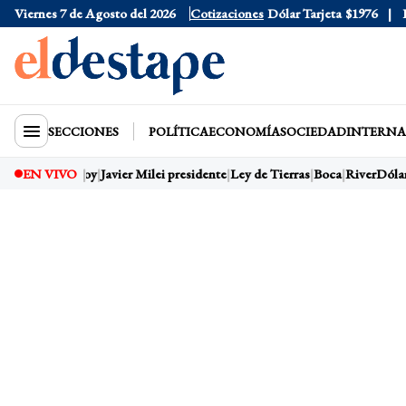
Viernes 7 de Agosto del 2026
Dólar Oficial
$1520
Cotizaciones
Dólar Tarjeta
$1976
Dól
SECCIONES
POLÍTICA
ECONOMÍA
SOCIEDAD
INTERNA
EN VIVO
Dólar hoy
Javier Milei presidente
Ley de Tierras
Boca
River
Dólar