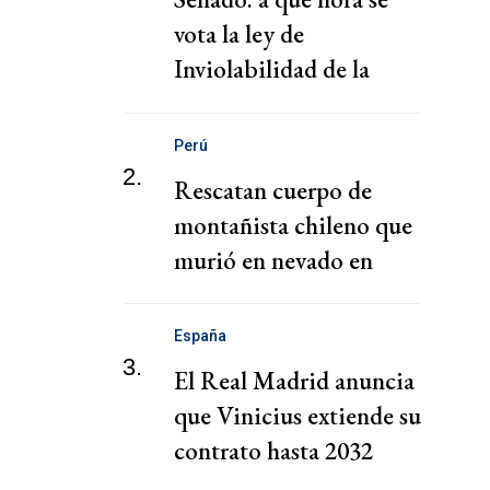
vota la ley de
Inviolabilidad de la
Propiedad Privada
Perú
2.
Rescatan cuerpo de
montañista chileno que
murió en nevado en
Perú, cuarta victima en
la zona en lo que del año
España
3.
El Real Madrid anuncia
que Vinicius extiende su
contrato hasta 2032