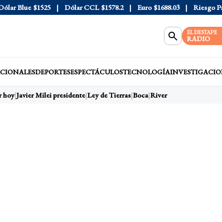
ar Blue
$1525
Dólar CCL
$1578.2
Euro
$1688.03
Riesgo País
EL DESTAPE
RADIO
CIONALES
DEPORTES
ESPECTÁCULOS
TECNOLOGÍA
INVESTIGACIO
 hoy
Javier Milei presidente
Ley de Tierras
Boca
River