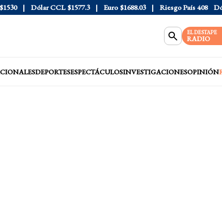
30
Dólar CCL
$1577.3
Euro
$1688.03
Riesgo País
408
Dólar 
EL DESTAPE
RADIO
CIONALES
DEPORTES
ESPECTÁCULOS
INVESTIGACIONES
OPINIÓN