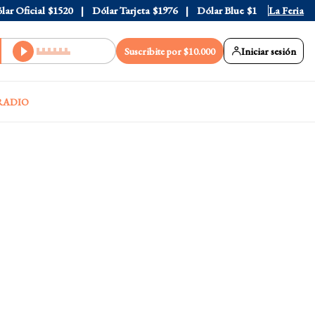
Oficial
$1520
Dólar Tarjeta
$1976
Dólar Blue
$1530
La Feria
Dólar C
Suscribite por $10.000
Iniciar sesión
RADIO