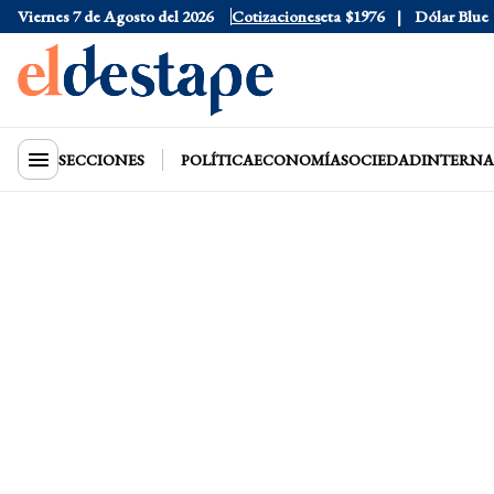
Viernes 7 de Agosto del 2026
Dólar Oficial
$1520
Dólar Tarjeta
Cotizaciones
$1976
Dólar Blue
$15
SECCIONES
POLÍTICA
ECONOMÍA
SOCIEDAD
INTERNA