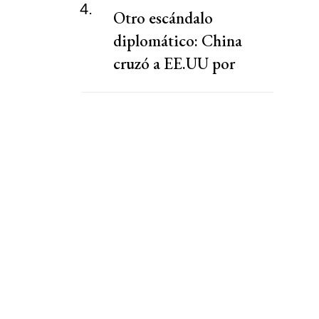
4.
Otro escándalo
diplomático: China
cruzó a EE.UU por
presionar a una
cooperativa Argentina