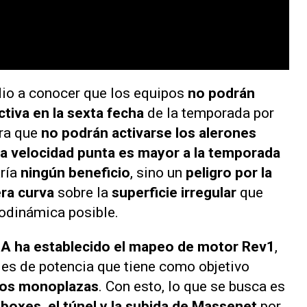
dio a conocer que los equipos
no podrán
tiva en la sexta fecha
de la temporada por
ra que
no podrán activarse los alerones
la velocidad punta es mayor a la temporada
aría
ningún beneficio
, sino un
peligro por la
era curva
sobre la
superficie irregular
que
odinámica posible.
FIA ha establecido el mapeo de motor Rev1
,
des de potencia que tiene como objetivo
 los monoplazas
. Con esto, lo que se busca es
e boxes, el túnel y la subida de Massenet
por