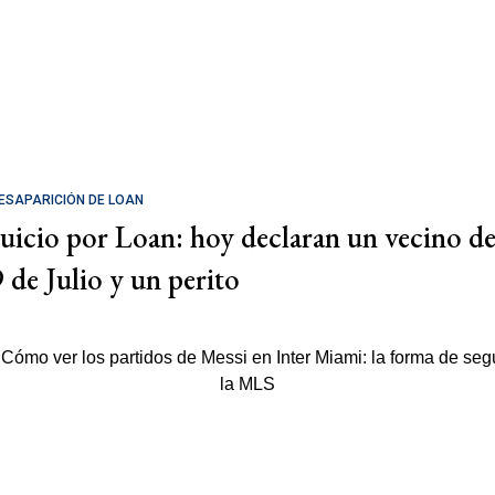
ESAPARICIÓN DE LOAN
Juicio por Loan: hoy declaran un vecino d
9 de Julio y un perito