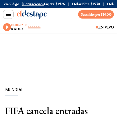
Oficial
Vie 7 Ago
$1520
Cotizaciones
Dólar Tarjeta
$1976
Dólar Blue
$1530
Dólar C
Suscribite por $10.000
EL DESTAPE
EN VIVO
RADIO
MUNDIAL
FIFA cancela entradas