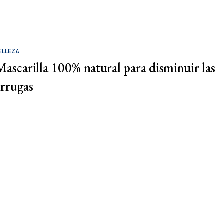
ELLEZA
Mascarilla 100% natural para disminuir las
arrugas