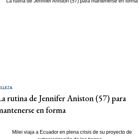
ELLEZA
La rutina de Jennifer Aniston (57) para
mantenerse en forma