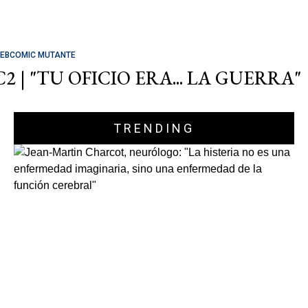
EBCOMIC MUTANTE
C2 | "TU OFICIO ERA... LA GUERRA"
TRENDING