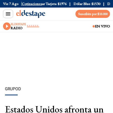
ar Oficial
Vie 7 Ago
$1520
Cotizaciones
Dólar Tarjeta
$1976
Dólar Blue
$1530
Dólar
Suscribite por $10.000
EL DESTAPE
EN VIVO
RADIO
GRUPOD
Estados Unidos afronta un