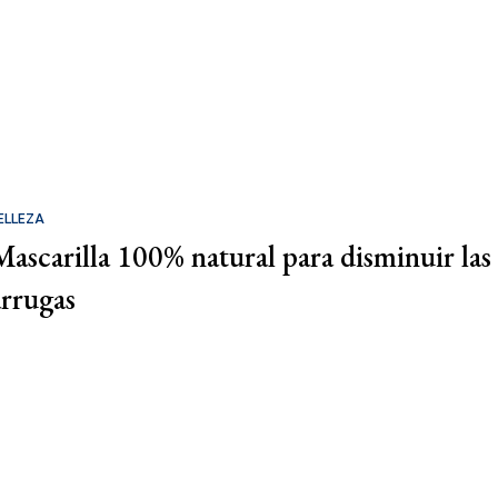
ELLEZA
Mascarilla 100% natural para disminuir las
arrugas