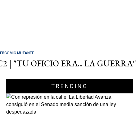
EBCOMIC MUTANTE
C2 | "TU OFICIO ERA... LA GUERRA"
TRENDING