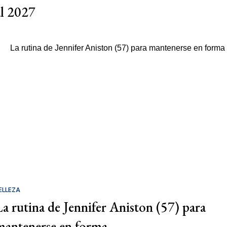
al 2027
ELLEZA
La rutina de Jennifer Aniston (57) para
mantenerse en forma