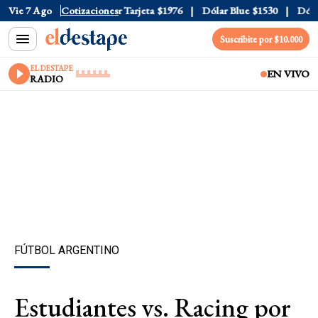
Oficial
Vie 7 Ago
$1520
Cotizaciones
Dólar Tarjeta
$1976
Dólar Blue
$1530
Dólar 
Suscribite por $10.000
EL DESTAPE
EN VIVO
RADIO
FÚTBOL ARGENTINO
Estudiantes vs. Racing por