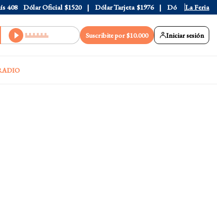
408
Dólar Oficial
$1520
Dólar Tarjeta
$1976
Dólar Blue
La Feria
$1530
Suscribite por $10.000
Iniciar sesión
RADIO