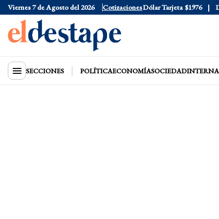
Viernes 7 de Agosto del 2026
Dólar Oficial
Cotizaciones
$1520
Dólar Tarjeta
$1976
Dól
SECCIONES
POLÍTICA
ECONOMÍA
SOCIEDAD
INTERNA