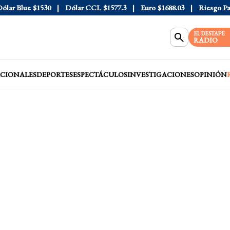
ar Blue
$1530
Dólar CCL
$1577.3
Euro
$1688.03
Riesgo País
EL DESTAPE
RADIO
CIONALES
DEPORTES
ESPECTÁCULOS
INVESTIGACIONES
OPINIÓN