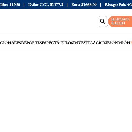
e
$1530
Dólar CCL
$1577.3
Euro
$1688.03
Riesgo País
408
D
EL DESTAPE
RADIO
CIONALES
DEPORTES
ESPECTÁCULOS
INVESTIGACIONES
OPINIÓN