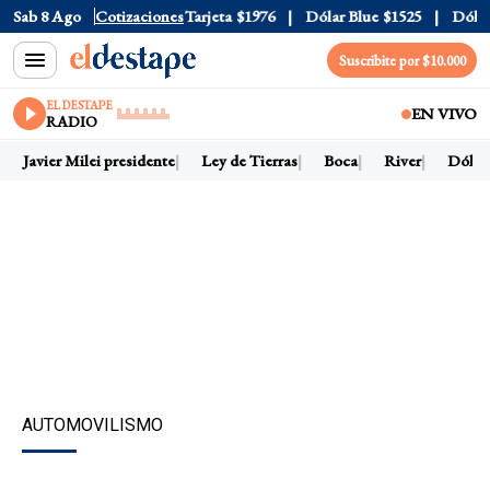
Oficial
Sab 8 Ago
$1520
Cotizaciones
Dólar Tarjeta
$1976
Dólar Blue
$1525
Dólar C
Suscribite por $10.000
EL DESTAPE
EN VIVO
RADIO
Javier Milei presidente
Ley de Tierras
Boca
River
Dólar h
AUTOMOVILISMO