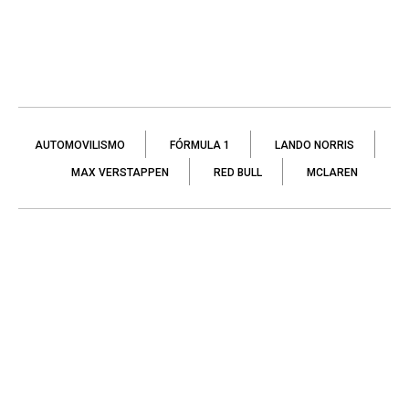
AUTOMOVILISMO
FÓRMULA 1
LANDO NORRIS
MAX VERSTAPPEN
RED BULL
MCLAREN