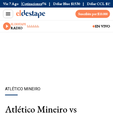
0
Vie 7 Ago
Dólar Tarjeta
Cotizaciones
$1976
Dólar Blue
$1530
Dólar CCL
$1577.3
Suscribite por $10.000
EL DESTAPE
EN VIVO
RADIO
ATLÉTICO MINEIRO
Atlético Mineiro vs