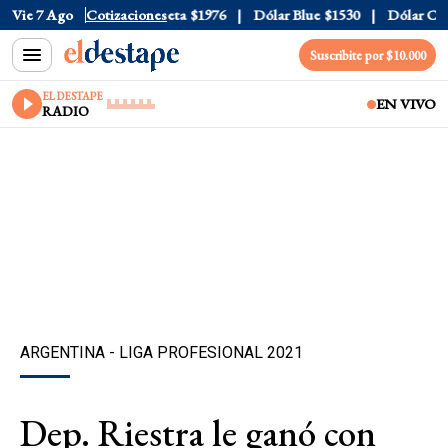
ial
Vie 7 Ago
$1520
Dólar Tarjeta
Cotizaciones
$1976
Dólar Blue
$1530
Dólar CCL
$
Suscribite por $10.000
EL DESTAPE
EN VIVO
RADIO
ARGENTINA - LIGA PROFESIONAL 2021
Dep. Riestra le ganó con