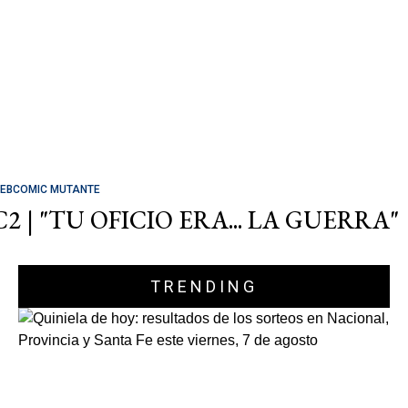
EBCOMIC MUTANTE
C2 | "TU OFICIO ERA... LA GUERRA"
TRENDING