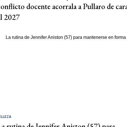
conflicto docente acorrala a Pullaro de car
al 2027
ELLEZA
La rutina de Jennifer Aniston (57) para