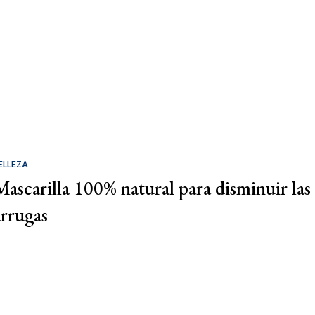
ELLEZA
Mascarilla 100% natural para disminuir las
arrugas