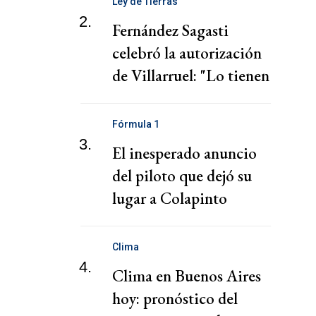
Ley de Tierras
2.
Fernández Sagasti
celebró la autorización
de Villarruel: "Lo tienen
que votar"
Fórmula 1
3.
El inesperado anuncio
del piloto que dejó su
lugar a Colapinto
Clima
4.
Clima en Buenos Aires
hoy: pronóstico del