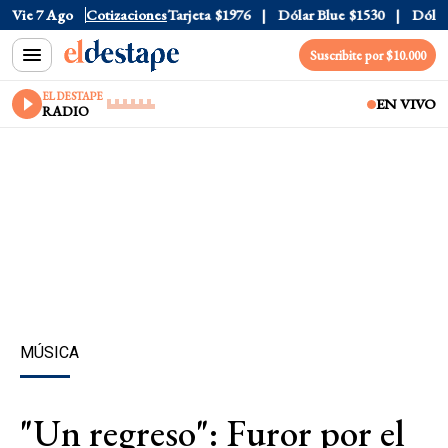
Oficial
Vie 7 Ago
$1520
Cotizaciones
Dólar Tarjeta
$1976
Dólar Blue
$1530
Dólar C
Suscribite por $10.000
EL DESTAPE
EN VIVO
RADIO
MÚSICA
"Un regreso": Furor por el