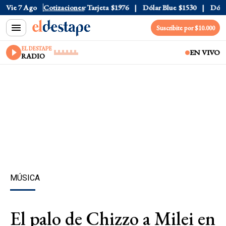
 Oficial
Vie 7 Ago
$1520
Cotizaciones
Dólar Tarjeta
$1976
Dólar Blue
$1530
Dólar 
Suscribite por $10.000
EL DESTAPE
EN VIVO
RADIO
MÚSICA
El palo de Chizzo a Milei en