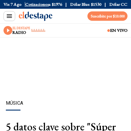
$1520
Vie 7 Ago
Dólar Tarjeta
Cotizaciones
$1976
Dólar Blue
$1530
Dólar CCL
$157
Suscribite por $10.000
EL DESTAPE
EN VIVO
RADIO
MÚSICA
5 datos clave sobre "Súper